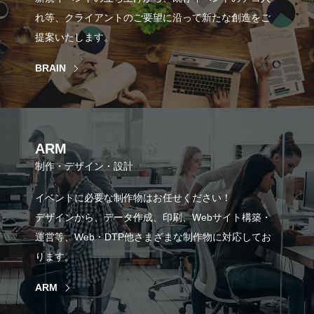
れ等、クライアントのご要望に沿って新たな創造をご
提案いたします。
BRAIN
ARM
制作・デザイン・設計
イベントに必要な制作物はお任せください！
デザインから、データ作成、印刷、Webサイト構築・
運営等、Web・DTP他さまざまな制作物に対応してお
ります。
ARM