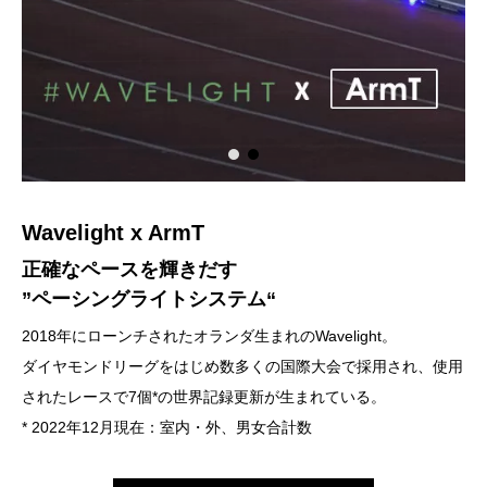
Wavelight x ArmT
PHILOSOPHY
VISION
正確なペースを輝きだす
歩みを止めず
融合が新しいを創造する。
”ペーシングライトシステム“
新しいを創造する。
競技大会やスポーツイベントにテクノロジーを融合させること
2018年にローンチされたオランダ生まれのWavelight。
「現状維持は衰退である」という言葉に共感し、失敗を恐れず新
で、イノベーションを生み出します。
ダイヤモンドリーグをはじめ数多くの国際大会で採用され、使用
しいことに挑戦します。
されたレースで7個*の世界記録更新が生まれている。
ITデジタルのみならず、工学技術、施工技術 等、さまざまな分
* 2022年12月現在：室内・外、男女合計数
新たな発見や経験により心身ともに豊かになり、派生させ我々に
野の専門家と共創していきます。
関わる人々が共に豊かになることを目指しています。