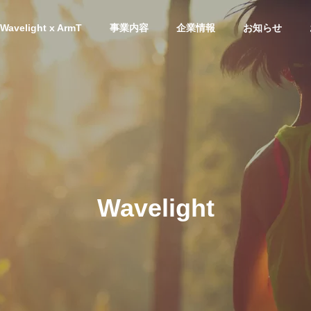
Wavelight x ArmT
事業内容
企業情報
お知らせ
ACCESS
アクセス
Wavelight
ARM
創造
制作・デザイン・設計